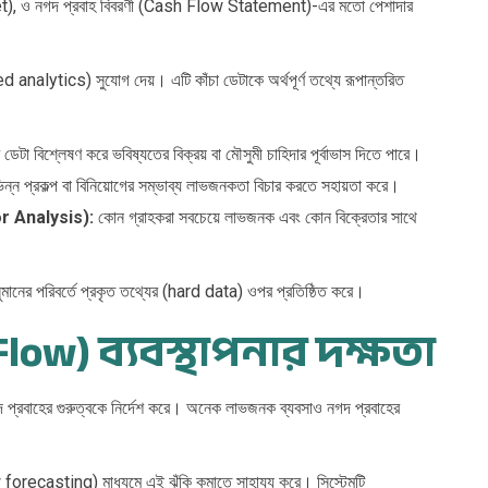
t), ও নগদ প্রবাহ বিবরণী (Cash Flow Statement)-এর মতো পেশাদার
analytics) সুযোগ দেয়। এটি কাঁচা ডেটাকে অর্থপূর্ণ তথ্যে রূপান্তরিত
ডেটা বিশ্লেষণ করে ভবিষ্যতের বিক্রয় বা মৌসুমী চাহিদার পূর্বাভাস দিতে পারে।
িন্ন প্রকল্প বা বিনিয়োগের সম্ভাব্য লাভজনকতা বিচার করতে সহায়তা করে।
or Analysis):
কোন গ্রাহকরা সবচেয়ে লাভজনক এবং কোন বিক্রেতার সাথে
নুমানের পরিবর্তে প্রকৃত তথ্যের (hard data) ওপর প্রতিষ্ঠিত করে।
Flow) ব্যবস্থাপনার দক্ষতা
্রবাহের গুরুত্বকে নির্দেশ করে। অনেক লাভজনক ব্যবসাও নগদ প্রবাহের
ow forecasting) মাধ্যমে এই ঝুঁকি কমাতে সাহায্য করে। সিস্টেমটি