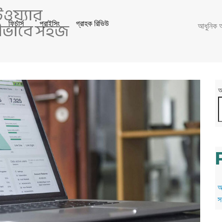
য়্যার
 কীভাবে সহজ
ফিচার্স
প্রাইসিং
গ্রাহক রিভিউ
আধুনিক অ্
অ
আ
স