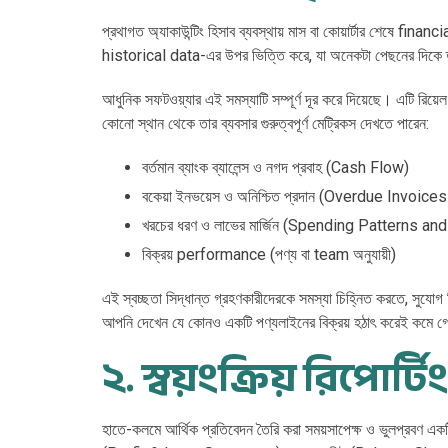
প্রথাগত অ্যাকাউন্টিং হিসাব ব্যবস্থায় মাস বা কোয়ার্টার শেষে fi
historical data-এর উপর ভিত্তি করে, যা অনেকটা পেছনের দিকে তাক
আধুনিক সফটওয়্যার এই সমস্যাটি সম্পূর্ণ দূর করে দিয়েছে। এটি রিয়ে
কোনো স্থান থেকে তার ব্যবসার গুরুত্বপূর্ণ মেট্রিকস দেখতে পারেন:
বর্তমান ব্যাংক ব্যালেন্স ও নগদ প্রবাহ (Cash Flow)
বকেয়া ইনভয়েস ও অনিশ্চিত প্রদান (Overdue Invo
খরচের ধরণ ও লাভের মার্জিন (Spending Patterns an
বিক্রয় performance (পণ্য বা team অনুযায়ী)
এই স্বচ্ছতা সিদ্ধান্ত গ্রহণকারীদেরকে সমস্যা চিহ্নিত করতে, সুযো
আপনি দেখেন যে কোনও একটি পণ্যলাইনের বিক্রয় হঠাৎ করেই কমে গে
২. স্বয়ংক্রিয় রিপোর্
হাতে-কলমে আর্থিক প্রতিবেদন তৈরি করা সময়সাপেক্ষ ও ভুলপ্রবণ এক