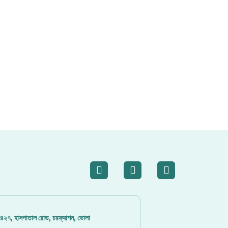
৪২৭, হাসপাতাল রোড, চরফ্যাশন, ভোলা