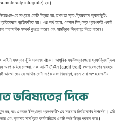
ন্বিত (seamlessly integrate) হয়।
রএম-এর মাধ্যমে একটি বিক্রয় হয়, তখন তা স্বয়ংক্রিয়ভাবে অ্যাকাউন্টিং
 প্রতিবেদনে প্রতিফলিত হয়। এর অর্থ হলো, একজন সিদ্ধান্ত গ্রহণকারী একটি
যকার পারস্পরিক সম্পর্ক বুঝতে পারেন এবং সামগ্রিক সিদ্ধান্ত নিতে পারেন।
 আইনি সমস্যার ঝুঁকি সবসময় থাকে। আধুনিক সফটওয়্যারগুলো স্বয়ংক্রিয় ট্যাক্স
রণ করিয়ে দেওয়া, এবং অডিট ট্রেইল (audit trail) রক্ষণাবেক্ষণের মাধ্যমে
ই আস্থা দেয় যে আর্থিক ডেটা সঠিক এবং নিয়মানুগ, ফলে তারা অপ্রয়োজনীয়
ত ভবিষ্যতের দিকে
ল নয়, বরং একজন ‘সিদ্ধান্ত গ্রহণকারী’-এর সবচেয়ে নির্ভরযোগ্য উপদেষ্টা। এটি
মায় এবং ব্যবসার সামগ্রিক কার্যকারিতার একটি স্পষ্ট চিত্র প্রদান করে।