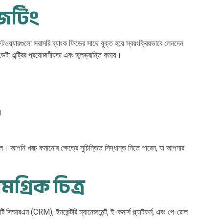
াজেটিং
ওয়্যারগুলো সরাসরি ব্যাংক ফিডের সাথে যুক্ত হয়ে স্বয়ংক্রিয়ভাবে লেনদেন
এন্ট্রির প্রয়োজনীয়তা এবং ভুলভ্রান্তি কমায়।
ে।
 আপনি খরচ কমানোর ক্ষেত্রে সুচিন্তিত সিদ্ধান্ত নিতে পারেন, যা আপনার
ামগ্রিক চিত্র
টি সিআরএম (CRM), ইনভেন্টরি ম্যানেজমেন্ট, ই-কমার্স প্ল্যাটফর্ম, এবং পে-রোল