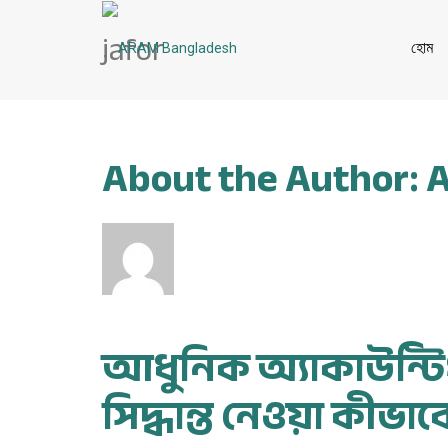
jafor
হোম
About the Author: 
A
আধুনিক অ্যাকাউন্টিং
সিদ্ধান্ত নেওয়া কীভ