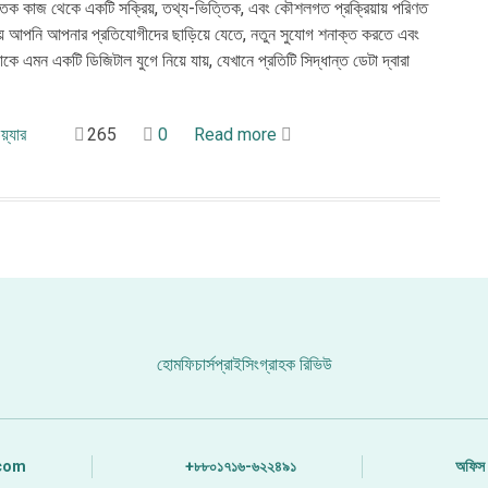
িত্তিক কাজ থেকে একটি সক্রিয়, তথ্য-ভিত্তিক, এবং কৌশলগত প্রক্রিয়ায় পরিণত
 আপনি আপনার প্রতিযোগীদের ছাড়িয়ে যেতে, নতুন সুযোগ শনাক্ত করতে এবং
 এমন একটি ডিজিটাল যুগে নিয়ে যায়, যেখানে প্রতিটি সিদ্ধান্ত ডেটা দ্বারা
়্যার
265
0
Read more
হোম
ফিচার্স
প্রাইসিং
গ্রাহক রিভিউ
com
+৮৮০১৭১৬-৬২২৪৯১
অফিস 