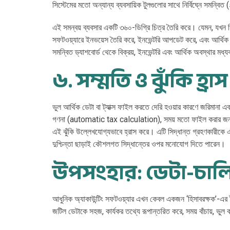
সিস্টেমের মতো অন্যান্য ব্যবসায়িক টুলগুলোর সাথে নির্বিঘ্নে সম
এই সমন্বয় ব্যবসার একটি ৩৬০-ডিগ্রি চিত্র তৈরি করে। যেমন, যখন সিআ
সফটওয়্যারে ইনভয়েস তৈরি করে, ইনভেন্টরি আপডেট করে, এবং আর্থিক
সমন্বিত ড্যাশবোর্ড থেকে বিক্রয়, ইনভেন্টরি এবং আর্থিক অবস্থার মধ্
৬. সম্মতি ও ঝুঁকি হ্রাস
ভুল আর্থিক ডেটা বা ট্যাক্স ফাইল করতে দেরি হওয়ার কারণে জরিমানা এবং
গণনা (automatic tax calculation), সময় মতো ফাইল করার জন্য স্ম
এই ঝুঁকি উল্লেখযোগ্যভাবে হ্রাস করে। এটি সিদ্ধান্ত গ্রহণকারীকে এ
দুশ্চিন্তা ছাড়াই কৌশলগত সিদ্ধান্তের ওপর মনোযোগ দিতে পারেন।
উপসংহার: ডেটা-চালি
আধুনিক অ্যাকাউন্টিং সফটওয়্যার এখন কেবল একজন ‘হিসাবরক্ষক’-এর টু
জটিল ডেটাকে সহজ, কার্যকর তথ্যে রূপান্তরিত করে, সময় বাঁচায়, ভুল ক