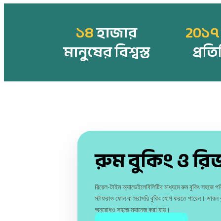
১৪
হাজার
20১৭
মানুষের বিশ্বস্ত
প্রতি
রুম বুকিং ও রি
রিয়েল-টাইম অ্যাভেইলেবিলিটির মাধ্যমে রুম বুকিং সহজে 
স্টাফরাও ফোন বা সরাসরি বুকিং যোগ করতে পারেন। ডাবল ব
অনুরোধও সহজে ম্যানেজ করা যায়।