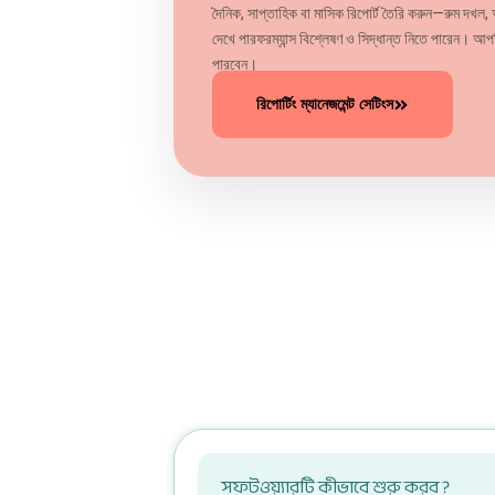
দৈনিক, সাপ্তাহিক বা মাসিক রিপোর্ট তৈরি করুন—রুম দখল,
দেখে পারফরম্যান্স বিশ্লেষণ ও সিদ্ধান্ত নিতে পারেন।
পারবেন।
রিপোর্টিং ম্যানেজমেন্ট সেটিংস
সফটওয়্যারটি কীভাবে শুরু করব ?