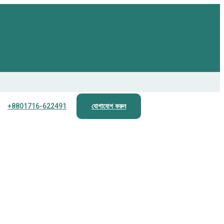
+8801716-622491
যোগাযোগ করুন