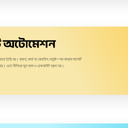
্ট অটোমেশন
য়ভাবে তৈরি হয়। ক্যাশ, কার্ড বা মোবাইল পেমেন্ট—সব মাধ্যম সাপোর্ট
েজ হয়। এতে বিলিংয়ে ভুল কমে ও চেকআউট দ্রুত হয়।