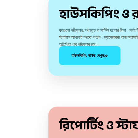
হাউসকিপিং ও রু
রুমগুলো পরিষ্কার, দখলকৃত বা সার্ভিস দরকার কিনা—সবই র
স্ট্যাটাস আপডেট করতে পারেন। ম্যানেজাররা কাজ অ্যাসাই
অতিথিরা পায় পরিষ্কার রুম।
হাউসকিপিং গাইড দেখুন
রিপোর্টিং ও স্