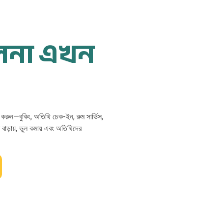
লনা এখন
া করুন—বুকিং, অতিথি চেক-ইন, রুম সার্ভিস,
তি বাড়ায়, ভুল কমায় এবং অতিথিদের