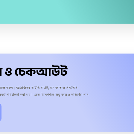
ন ও চেকআউট
সহজ করুন। অতিথিদের আইডি যাচাই, রুম বরাদ্দ ও বিল তৈরি
জেই পরিচালনা করা যায়। এতে রিসেপশনে ভিড় কমে ও অতিথিরা পান