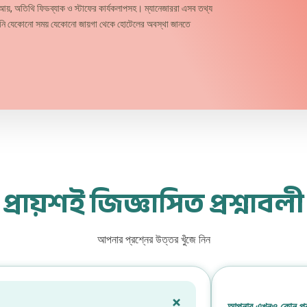
 আয়, অতিথি ফিডব্যাক ও স্টাফের কার্যকলাপসহ। ম্যানেজাররা এসব তথ্য
 আপনি যেকোনো সময় যেকোনো জায়গা থেকে হোটেলের অবস্থা জানতে
প্রায়শই জিজ্ঞাসিত প্রশ্নাবলী
আপনার প্রশ্নের উত্তর খুঁজে নিন
আপনার এখনও কোন প্