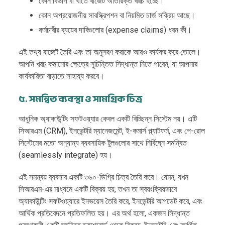
কোন বিভাগ বা খাতে বাজেট অতিরিক্ত খরচ হচ্ছে।
কোন অপ্রয়োজনীয় সাবস্ক্রিপশন বা নিয়মিত চার্জ সক্রিয় আছে।
কর্মচারীর ব্যয়ের দাবিগুলোর (expense claims) ধরন কী।
এই তথ্য বাজেট তৈরি এবং তা অনুসরণ করাকে আরও কার্যকর করে তোলে।
আপনি খরচ কমানোর ক্ষেত্রে সুচিন্তিত সিদ্ধান্ত নিতে পারেন, যা আপনার
কার্যকারিতা বাড়াতে সাহায্য করবে।
৫. সমন্বিত ব্যবস্থা ও সামগ্রিক চিত্র
আধুনিক অ্যাকাউন্টিং সফটওয়্যার কেবল একটি বিচ্ছিন্ন সিস্টেম নয়। এটি
সিআরএম (CRM), ইনভেন্টরি ম্যানেজমেন্ট, ই-কমার্স প্ল্যাটফর্ম, এবং পে-রোল
সিস্টেমের মতো অন্যান্য ব্যবসায়িক টুলগুলোর সাথে নির্বিঘ্নে সমন্বিত
(seamlessly integrate) হয়।
এই সমন্বয় ব্যবসার একটি ৩৬০-ডিগ্রি চিত্র তৈরি করে। যেমন, যখন
সিআরএম-এর মাধ্যমে একটি বিক্রয় হয়, তখন তা স্বয়ংক্রিয়ভাবে
অ্যাকাউন্টিং সফটওয়্যারে ইনভয়েস তৈরি করে, ইনভেন্টরি আপডেট করে, এবং
আর্থিক প্রতিবেদনে প্রতিফলিত হয়। এর অর্থ হলো, একজন সিদ্ধান্ত