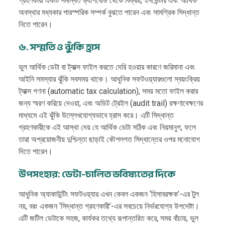
গ্রহণকারী একটি সমন্বিত ড্যাশবোর্ড থেকে বিক্রয়, ইনভেন্টরি এবং আর্থিক
অবস্থার মধ্যকার পারস্পরিক সম্পর্ক বুঝতে পারেন এবং সামগ্রিক সিদ্ধান্ত
নিতে পারেন।
৬. সম্মতি ও ঝুঁকি হ্রাস
ভুল আর্থিক ডেটা বা ট্যাক্স ফাইল করতে দেরি হওয়ার কারণে জরিমানা এবং
আইনি সমস্যার ঝুঁকি সবসময় থাকে। আধুনিক সফটওয়্যারগুলো স্বয়ংক্রিয়
ট্যাক্স গণনা (automatic tax calculation), সময় মতো ফাইল করার
জন্য স্মরণ করিয়ে দেওয়া, এবং অডিট ট্রেইল (audit trail) রক্ষণাবেক্ষণের
মাধ্যমে এই ঝুঁকি উল্লেখযোগ্যভাবে হ্রাস করে। এটি সিদ্ধান্ত
গ্রহণকারীকে এই আস্থা দেয় যে আর্থিক ডেটা সঠিক এবং নিয়মানুগ, ফলে
তারা অপ্রয়োজনীয় দুশ্চিন্তা ছাড়াই কৌশলগত সিদ্ধান্তের ওপর মনোযোগ
দিতে পারেন।
উপসংহার: ডেটা-চালিত ভবিষ্যতের দিকে
আধুনিক অ্যাকাউন্টিং সফটওয়্যার এখন কেবল একজন ‘হিসাবরক্ষক’-এর টুল
নয়, বরং একজন ‘সিদ্ধান্ত গ্রহণকারী’-এর সবচেয়ে নির্ভরযোগ্য উপদেষ্টা।
এটি জটিল ডেটাকে সহজ, কার্যকর তথ্যে রূপান্তরিত করে, সময় বাঁচায়, ভুল