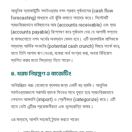
আধুনিক অ্যাকাউন্টিং সফটওয়্যার নগদ প্রবাহ পূর্বাভাসের (cash flow
forecasting) মাধ্যমে এই ঝুঁকি কমাতে সাহায্য করে। সিস্টেমটি
স্বয়ংক্রিয়ভাবে ভবিষ্যতের আয় (accounts receivable) এবং ব্যয়
(accounts payable) বিশ্লেষণ করে পূর্বাভাস দেয় যে আগামী সপ্তাহ
বা মাসগুলোতে নগদ অর্থের অবস্থান কেমন হবে। এটি ব্যবসায়িক মালিককে
সম্ভাব্য আর্থিক সংকটের (potential cash crunch) বিষয়ে সতর্ক করে,
যাতে তিনি আগাম ঋণ নেওয়া, বকেয়া অর্থ সংগ্রহ করা, অথবা বিনিয়োগ
স্থগিত করার মতো সিদ্ধান্ত নিতে পারেন।
৪. খরচ নিয়ন্ত্রণ ও বাজেটিং
অনিয়ন্ত্রিত খরচ যেকোনো ব্যবসার জন্য একটি বড় হুমকি। আধুনিক
সফটওয়্যারগুলো সরাসরি ব্যাংক ফিডের সাথে যুক্ত হয়ে স্বয়ংক্রিয়ভাবে
লেনদেন আমদানি (import) ও শ্রেণীবদ্ধ (categorize) করে। এটি
হাতে ডেটা এন্ট্রির প্রয়োজনীয়তা এবং ভুলভ্রান্তি কমায়।
এর মাধ্যমে, আপনি সহজেই ট্র্যাক করতে পারেন: