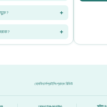
ুক্ত ?
ারবো ?
হোম
ফিচার্স
প্রাইসিং
গ্রাহক রিভিউ
om
+৮৮০১৭১৬-৬২২৪৯১
অফিস ৪২