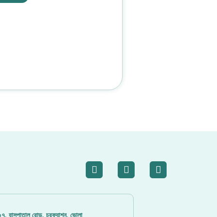
৭, হাসপাতাল রোড, চরফ্যাশন, ভোলা