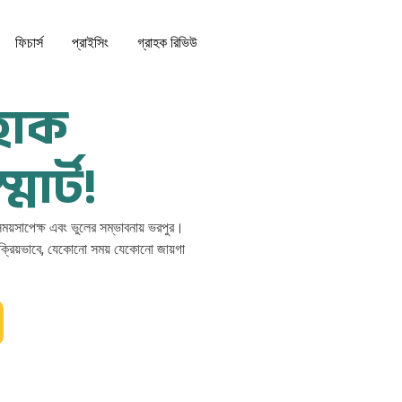
ফিচার্স
প্রাইসিং
গ্রাহক রিভিউ
হোক
ার্ট!
া সময়সাপেক্ষ এবং ভুলের সম্ভাবনায় ভরপুর।
়ংক্রিয়ভাবে, যেকোনো সময় যেকোনো জায়গা