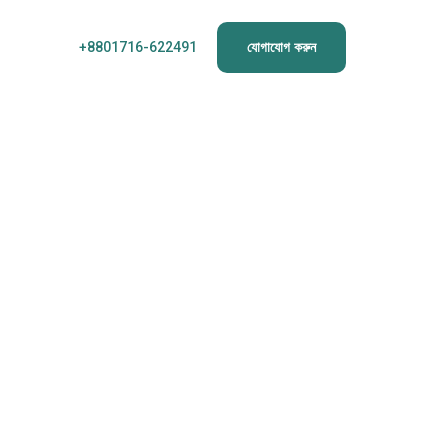
+8801716-622491
যোগাযোগ করুন